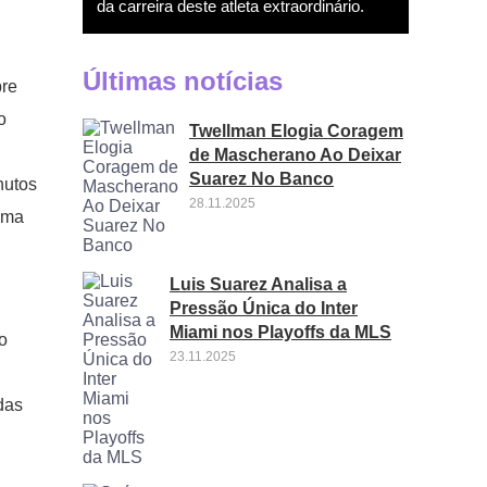
da carreira deste atleta extraordinário.
Últimas notícias
pre
o
Twellman Elogia Coragem
de Mascherano Ao Deixar
Suarez No Banco
nutos
28.11.2025
uma
Luis Suarez Analisa a
Pressão Única do Inter
Miami nos Playoffs da MLS
o
23.11.2025
das