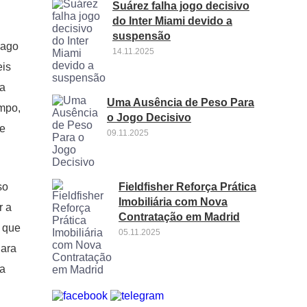
Suárez falha jogo decisivo
do Inter Miami devido a
suspensão
cago
14.11.2025
eis
ra
Uma Ausência de Peso Para
empo,
o Jogo Decisivo
de
09.11.2025
Fieldfisher Reforça Prática
so
Imobiliária com Nova
r a
Contratação em Madrid
o que
05.11.2025
Para
 a