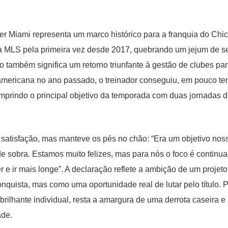
nter Miami representa um marco histórico para a franquia do Chi
da MLS pela primeira vez desde 2017, quebrando um jejum de s
to também significa um retorno triunfante à gestão de clubes pa
-americana no ano passado, o treinador conseguiu, em pouco t
mprindo o principal objetivo da temporada com duas jornadas 
satisfação, mas manteve os pés no chão: “Era um objetivo nos
e sobra. Estamos muito felizes, mas para nós o foco é continua
r e ir mais longe”. A declaração reflete a ambição de um projet
quista, mas como uma oportunidade real de lutar pelo título. 
brilhante individual, resta a amargura de uma derrota caseira e
ade.