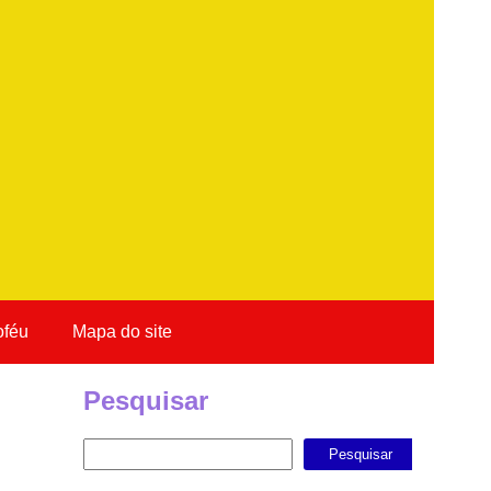
oféu
Mapa do site
Pesquisar
Pesquisar