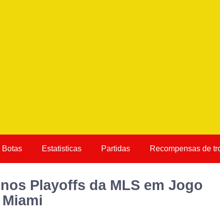
Botas
Estatisticas
Partidas
Recompensas de tr
 nos Playoffs da MLS em Jogo
r Miami