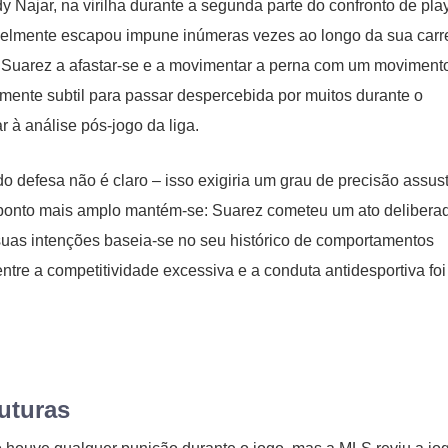
y Najar, na virilha durante a segunda parte do confronto de play
avelmente escapou impune inúmeras vezes ao longo da sua carre
o, Suarez a afastar-se e a movimentar a perna com um moviment
temente subtil para passar despercebida por muitos durante o
r à análise pós-jogo da liga.
do defesa não é claro – isso exigiria um grau de precisão assus
 ponto mais amplo mantém-se: Suarez cometeu um ato delibera
 suas intenções baseia-se no seu histórico de comportamentos
ntre a competitividade excessiva e a conduta antidesportiva foi
uturas