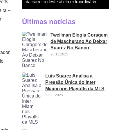
da carreira deste atleta extraordinário.
offs
ira –
o
Últimas notícias
Twellman Elogia Coragem
de Mascherano Ao Deixar
Suarez No Banco
tador,
28.11.2025
do
Luis Suarez Analisa a
Pressão Única do Inter
Miami nos Playoffs da MLS
23.11.2025