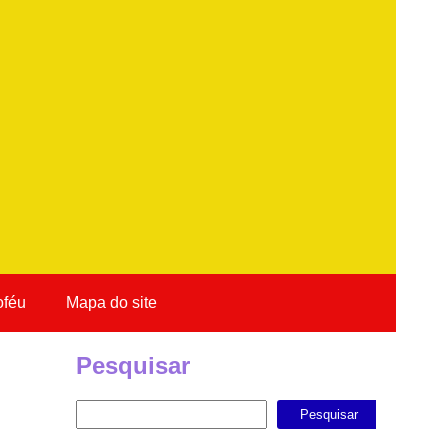
oféu
Mapa do site
Pesquisar
Pesquisar