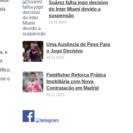
gada
Suárez falha jogo decisivo
do Inter Miami devido a
 da
suspensão
14.11.2025
Uma Ausência de Peso Para
o Jogo Decisivo
a, e
09.11.2025
el
ífico
Fieldfisher Reforça Prática
nir o
Imobiliária com Nova
Contratação em Madrid
05.11.2025