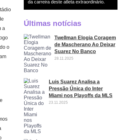
da carreira deste atleta extraordinário.
tádio
de
Últimas notícias
m a
Twellman Elogia Coragem
jogo
de Mascherano Ao Deixar
ndo o
Suarez No Banco
vam
28.11.2025
Luis Suarez Analisa a
Pressão Única do Inter
Miami nos Playoffs da MLS
de
23.11.2025
imos
a
o