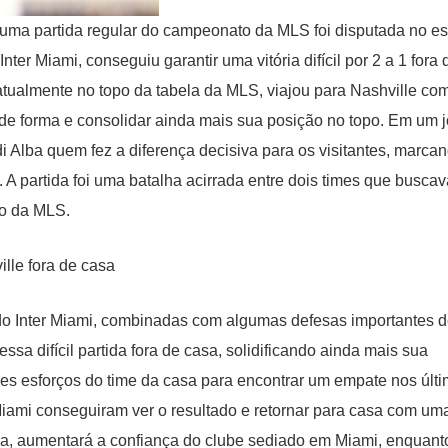
 uma partida regular do campeonato da MLS foi disputada no es
nter Miami, conseguiu garantir uma vitória difícil por 2 a 1 fora 
 atualmente no topo da tabela da MLS, viajou para Nashville co
de forma e consolidar ainda mais sua posição no topo. Em um 
rdi Alba quem fez a diferença decisiva para os visitantes, marca
. A partida foi uma batalha acirrada entre dois times que busca
ão da MLS.
ta do Inter Miami, combinadas com algumas defesas importantes 
ssa difícil partida fora de casa, solidificando ainda mais sua
res esforços do time da casa para encontrar um empate nos últ
 Miami conseguiram ver o resultado e retornar para casa com um
vida, aumentará a confiança do clube sediado em Miami, enquant