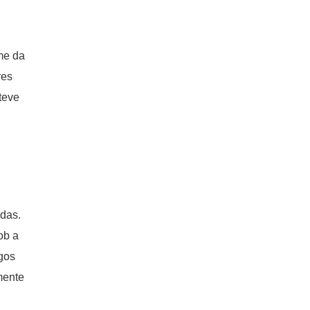
ime da
res
teve
idas.
ob a
gos
mente