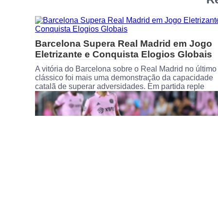
Barcelona Supera Real Madrid em Jogo
Eletrizante e Conquista Elogios Globais
A vitória do Barcelona sobre o Real Madrid no último
clássico foi mais uma demonstração da capacidade
catalã de superar adversidades. Em partida reple
Inter Miami sem Messi e Suarez vence
Columbus Crew em jogo da MLS
A tão esperada partida da MLS entre Columbus Crew