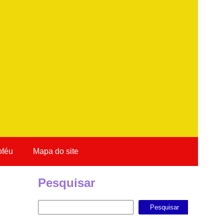
oféu
Mapa do site
Pesquisar
Pesquisar