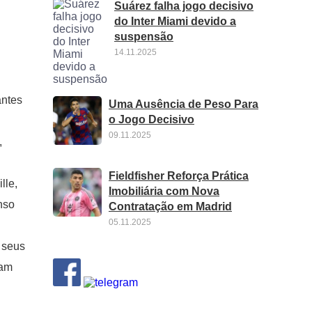
Suárez falha jogo decisivo
do Inter Miami devido a
suspensão
14.11.2025
antes
Uma Ausência de Peso Para
o Jogo Decisivo
09.11.2025
,
Fieldfisher Reforça Prática
lle,
Imobiliária com Nova
nso
Contratação em Madrid
05.11.2025
 seus
vam