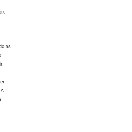
les
ido as
s
ir
e
ter
 A
m