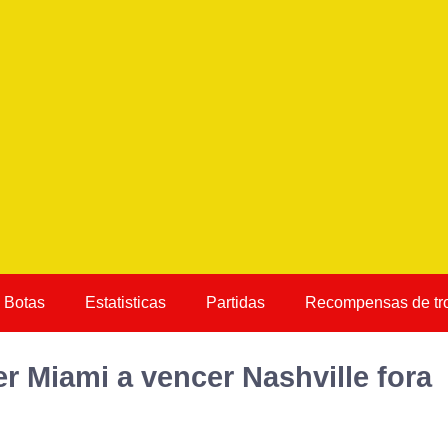
Botas
Estatisticas
Partidas
Recompensas de tr
er Miami a vencer Nashville fora