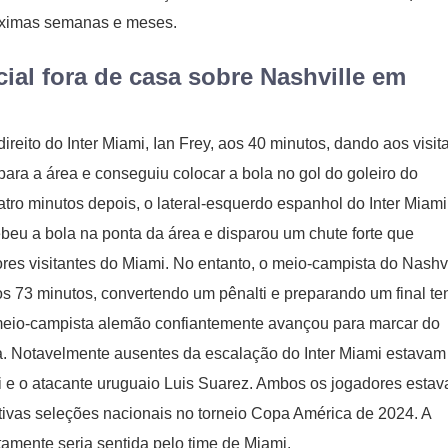
róximas semanas e meses.
cial fora de casa sobre Nashville em
direito do Inter Miami, Ian Frey, aos 40 minutos, dando aos visit
ara a área e conseguiu colocar a bola no gol do goleiro do
atro minutos depois, o lateral-esquerdo espanhol do Inter Miami
ebeu a bola na ponta da área e disparou um chute forte que
ores visitantes do Miami. No entanto, o meio-campista do Nashvi
aos 73 minutos, convertendo um pênalti e preparando um final te
o meio-campista alemão confiantemente avançou para marcar do
a. Notavelmente ausentes da escalação do Inter Miami estavam
si e o atacante uruguaio Luis Suarez. Ambos os jogadores esta
tivas seleções nacionais no torneio Copa América de 2024. A
tamente seria sentida pelo time de Miami.