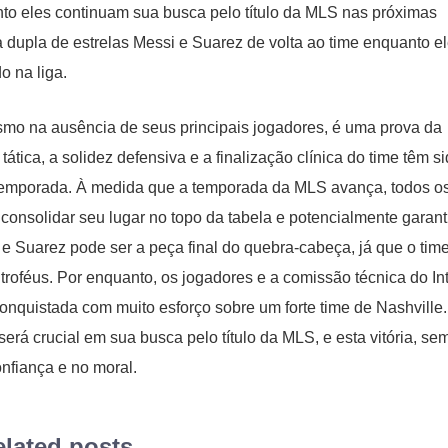
nto eles continuam sua busca pelo título da MLS nas próximas
 dupla de estrelas Messi e Suarez de volta ao time enquanto e
o na liga.
smo na ausência de seus principais jogadores, é uma prova da
tática, a solidez defensiva e a finalização clínica do time têm s
 temporada. À medida que a temporada da MLS avança, todos o
 consolidar seu lugar no topo da tabela e potencialmente garant
 e Suarez pode ser a peça final do quebra-cabeça, já que o tim
oféus. Por enquanto, os jogadores e a comissão técnica do In
onquistada com muito esforço sobre um forte time de Nashville.
erá crucial em sua busca pelo título da MLS, e esta vitória, se
nfiança e no moral.
lated posts