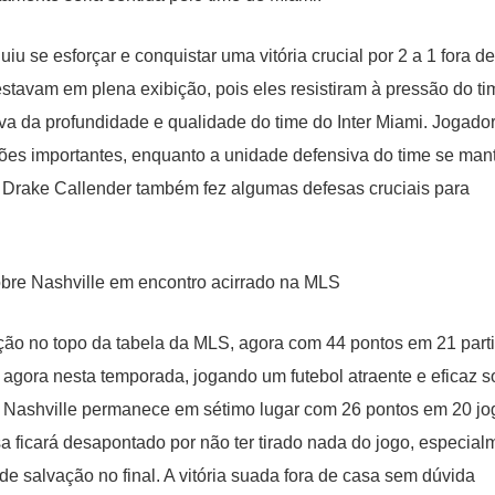
u se esforçar e conquistar uma vitória crucial por 2 a 1 fora de
 estavam em plena exibição, pois eles resistiram à pressão do t
rova da profundidade e qualidade do time do Inter Miami. Jogado
ções importantes, enquanto a unidade defensiva do time se man
o Drake Callender também fez algumas defesas cruciais para
ição no topo da tabela da MLS, agora com 44 pontos em 21 part
é agora nesta temporada, jogando um futebol atraente e eficaz s
o, Nashville permanece em sétimo lugar com 26 pontos em 20 jo
a ficará desapontado por não ter tirado nada do jogo, especial
e salvação no final. A vitória suada fora de casa sem dúvida