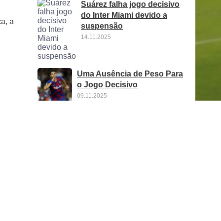
Suárez falha jogo decisivo
do Inter Miami devido a
a, a
suspensão
14.11.2025
Uma Ausência de Peso Para
o Jogo Decisivo
09.11.2025
Fieldfisher Reforça Prática
Imobiliária com Nova
Contratação em Madrid
05.11.2025