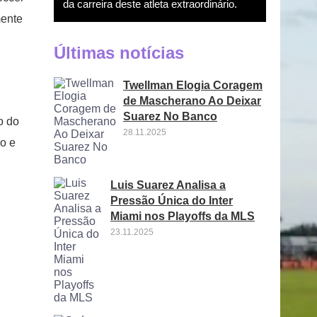
da carreira deste atleta extraordinário.
mente
Últimas notícias
Twellman Elogia Coragem
de Mascherano Ao Deixar
Suarez No Banco
o do
28.11.2025
ro e
Luis Suarez Analisa a
Pressão Única do Inter
Miami nos Playoffs da MLS
23.11.2025