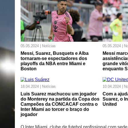
05.05.2024 | Notícias
05.05.2024 | No
Messi, Suarez, Busquets e Alba
Messi marc
tornaram-se espectadores dos
assistência
playoffs da NBA entre Miami e
grande vitó
Boston
enquanto S
18.04.2024 | Notícias
10.04.2024 | No
Luis Suarez machucou um jogador
Com a ajuda
do Monterey na partida da Copa dos
Suarez, o I
Campeões da CONCACAF contra o
United
Inter Miami ao torcer o braço do
jogador
O Inter Miami, clube de futebol profissional com s