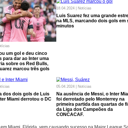
18.04.2024 | Notícias
Luis Suarez fez uma grande estre
na MLS, marcando dois gols em 
minutos
tícias
ou um gol e deu cinco
s para dar ao Inter uma
ria sobre os Red Bulls,
uarez marcou três gols
tícias
05.04.2024 | Notícias
 dos dois gols de Luis
Na ausência de Messi, o Inter Mi
nter Miami derrotou o DC
foi derrotado pelo Monterrey na
primeira partida das quartas de fi
da Liga dos Campeões da
CONCACAF.
ede em Miami, Flórida, vem causando sucesso na Major League S