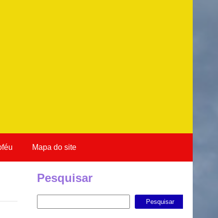
oféu
Mapa do site
Pesquisar
Pesquisar