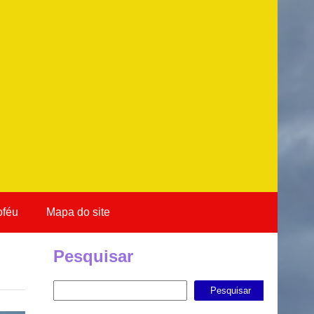
oféu
Mapa do site
Pesquisar
Pesquisar