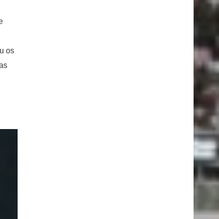
e
ou os
cas