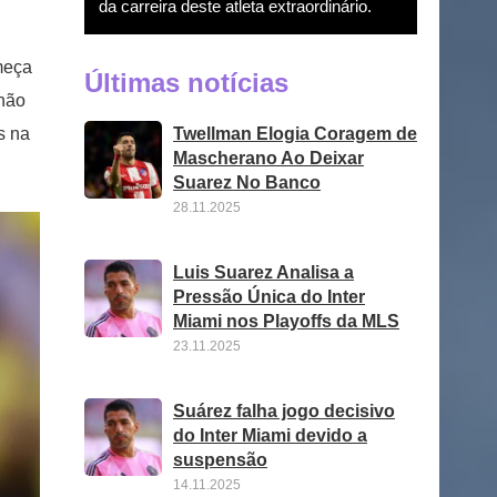
da carreira deste atleta extraordinário.
meça
Últimas notícias
 não
Twellman Elogia Coragem de
s na
Mascherano Ao Deixar
Suarez No Banco
28.11.2025
Luis Suarez Analisa a
Pressão Única do Inter
Miami nos Playoffs da MLS
23.11.2025
Suárez falha jogo decisivo
do Inter Miami devido a
suspensão
14.11.2025