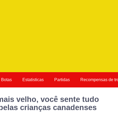
Botas
Estatisticas
Partidas
Recompensas de tr
ais velho, você sente tudo
 pelas crianças canadenses