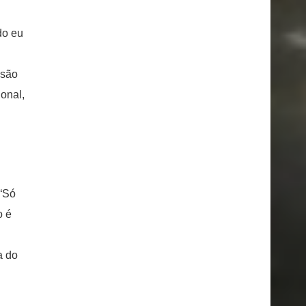
do eu
ssão
ional,
 “Só
o é
a do