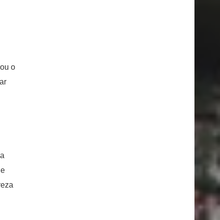
o
cou o
ar
 a
de
reza