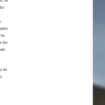
ez se
tia
s
 após
foi
a dor
pode
pa do
as