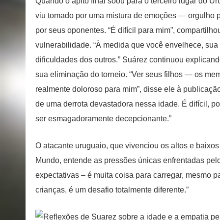
Quando o apito final soou para o terceiro lugar do 
viu tomado por uma mistura de emoções — orgulho 
por seus oponentes. “É difícil para mim”, compartilh
vulnerabilidade. “À medida que você envelhece, sua 
dificuldades dos outros.” Suárez continuou explica
sua eliminação do torneio. “Ver seus filhos — os m
realmente doloroso para mim”, disse ele à publicaç
de uma derrota devastadora nessa idade. É difícil, 
ser esmagadoramente decepcionante.”
O atacante uruguaio, que vivenciou os altos e baixo
Mundo, entende as pressões únicas enfrentadas pelos
expectativas – é muita coisa para carregar, mesmo pa
crianças, é um desafio totalmente diferente.”