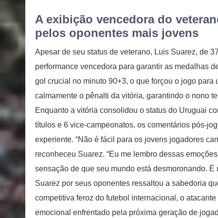
A exibição vencedora do vetera
pelos oponentes mais jovens
Apesar de seu status de veterano, Luis Suarez, de 3
performance vencedora para garantir as medalhas d
gol crucial no minuto 90+3, o que forçou o jogo para
calmamente o pênalti da vitória, garantindo o nono te
Enquanto a vitória consolidou o status do Uruguai
títulos e 6 vice-campeonatos, os comentários pós-jo
experiente. “Não é fácil para os jovens jogadores c
reconheceu Suarez. “Eu me lembro dessas emoções tã
sensação de que seu mundo está desmoronando. É mu
Suarez por seus oponentes ressaltou a sabedoria qu
competitiva feroz do futebol internacional, o ataca
emocional enfrentado pela próxima geração de jogad