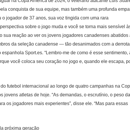
Uruguai na Copa América de 2024, o veterano atacante Luis Suar
pela conquista de sua equipe, mas também uma profunda empa
ou o jogador de 37 anos, sua voz tingida com uma rara
perspectiva sobre o jogo muda e você se torna mais sensível à
ndo sua reação ao ver os jovens jogadores canadenses abatidos
embros da seleção canadense — tão desanimados com a derrota 
ão espanhola Sport.es. “Lembro-me de como é esse sentimento, 
porque você coloca seu coração no jogo e, quando ele escapa, 
s do futebol internacional ao longo de quatro campanhas na Co
 jovens atletas de hoje. “As demandas, o escrutínio, o peso d
ra os jogadores mais experientes”, disse ele. “Mas para essas