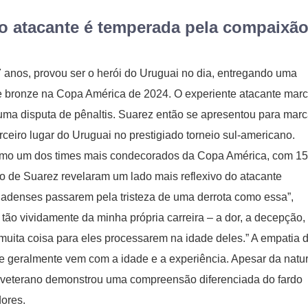
no atacante é temperada pela compaixã
7 anos, provou ser o herói do Uruguai no dia, entregando uma
e bronze na Copa América de 2024. O experiente atacante mar
 uma disputa de pênaltis. Suarez então se apresentou para marc
rceiro lugar do Uruguai no prestigiado torneio sul-americano.
 como um dos times mais condecorados da Copa América, com 15
go de Suarez revelaram um lado mais reflexivo do atacante
anadenses passarem pela tristeza de uma derrota como essa”,
o vividamente da minha própria carreira – a dor, a decepção,
ita coisa para eles processarem na idade deles.” A empatia 
e geralmente vem com a idade e a experiência. Apesar da natu
nte veterano demonstrou uma compreensão diferenciada do fardo
ores.