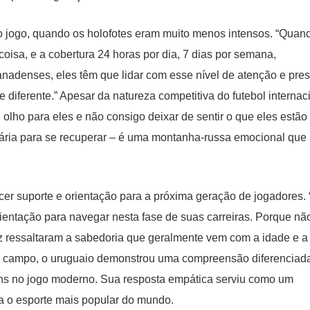
o jogo, quando os holofotes eram muito menos intensos. “Quan
isa, e a cobertura 24 horas por dia, 7 dias por semana,
anadenses, eles têm que lidar com esse nível de atenção e pre
diferente.” Apesar da natureza competitiva do futebol internac
olho para eles e não consigo deixar de sentir o que eles estão
ssária para se recuperar – é uma montanha-russa emocional que
ecer suporte e orientação para a próxima geração de jogadores.
ientação para navegar nesta fase de suas carreiras. Porque nã
rez ressaltaram a sabedoria que geralmente vem com a idade e a
m campo, o uruguaio demonstrou uma compreensão diferenciad
ens no jogo moderno. Sua resposta empática serviu como um
 o esporte mais popular do mundo.